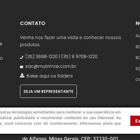
CONTATO
N
AV
Venha nos fazer uma visita e conhecer nossos
 é
produtos
B
(35) 3698-1220 | (35) 9 9708-1220
BO
so
sac@rnutrimax.com.br
E
Baixe aqui os folders
O
SEJA UM REPRESENTANTE
outras tecnologias semelhantes para melhorar a sua experiência em
onalizar publicidade e recomendar conteúdo de seu interesse. Ao
E
ços, você concorda com tal monitoramento. Informamos ainda que
962/0003-60 / sede empresarial à Avenida Alberto Vieira Rom
de Alfenas, Minas Gerais, CEP: 37.130-001