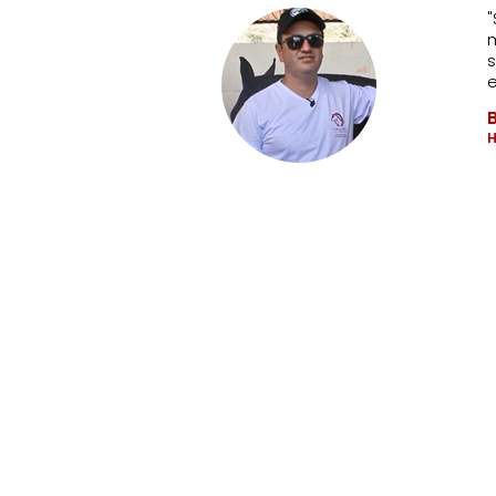
de e custo. O custo
"
pe técnica que cuida
m
o muito felizes e muito
s
max dentro do Haras."
e
H