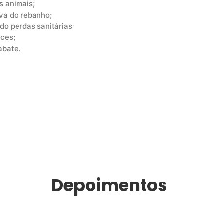
s animais;
iva do rebanho;
do perdas sanitárias;
ces;
 abate.
Depoimentos