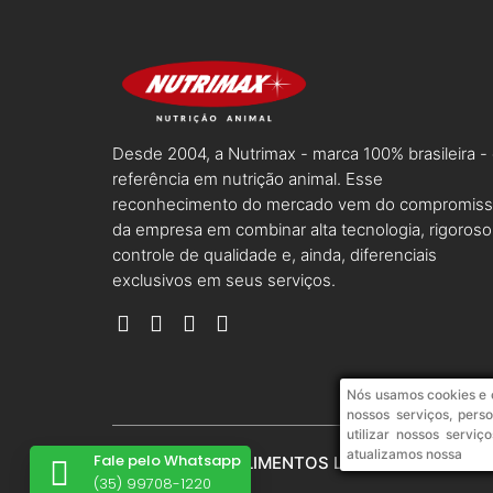
Desde 2004, a Nutrimax - marca 100% brasileira -
referência em nutrição animal. Esse
reconhecimento do mercado vem do compromis
da empresa em combinar alta tecnologia, rigoroso
controle de qualidade e, ainda, diferenciais
exclusivos em seus serviços.
Nós usamos cookies e 
nossos serviços, pers
utilizar nossos servi
Fale pelo Whatsapp
atualizamos nossa
NUTRIALFA ALIMENTOS LTDA / CNPJ nº 19.051.
(35) 99708-1220