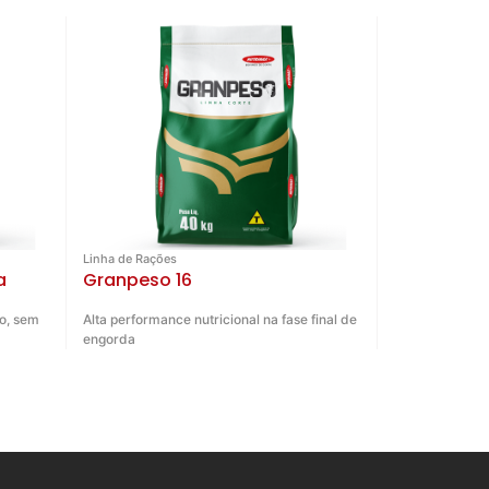
Linha de Rações
a
Granpeso 16
o, sem
Alta performance nutricional na fase final de
engorda