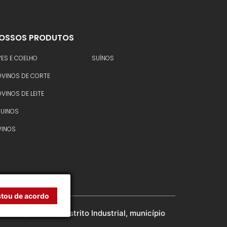
OSSOS PRODUTOS
ES E COELHO
SUÍNOS
OVINOS DE CORTE
VINOS DE LEITE
QUINOS
VINOS
stou de acordo
ão, nº 2739, Distrito Industrial, município