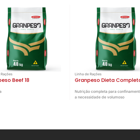
 Rações
Linha de Rações
eso Beef 18
Granpeso Dieta Complet
a
Nutrição completa para confinament
a necessidade de volumoso